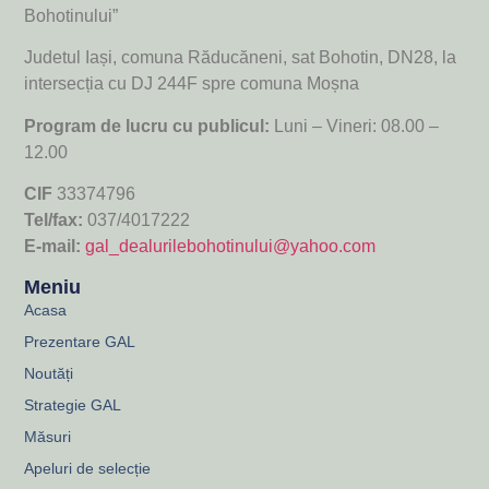
Bohotinului”
Judetul Iași, comuna Răducăneni, sat Bohotin, DN28, la
intersecția cu DJ 244F spre comuna Moșna
Program de lucru cu publicul:
Luni – Vineri: 08.00 –
12.00
CIF
33374796
Tel/fax:
037/4017222
E-mail:
gal_dealurilebohotinului@yahoo.com
Meniu
Acasa
Prezentare GAL
Noutăți
Strategie GAL
Măsuri
Apeluri de selecție