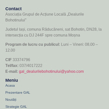
Contact
Asociația Grupul de Acțiune Locală „Dealurile
Bohotinului”
Judetul Iași, comuna Răducăneni, sat Bohotin, DN28, la
intersecția cu DJ 244F spre comuna Moșna
Program de lucru cu publicul:
Luni – Vineri: 08.00 –
12.00
CIF
33374796
Tel/fax:
037/4017222
E-mail:
gal_dealurilebohotinului@yahoo.com
Meniu
Acasa
Prezentare GAL
Noutăți
Strategie GAL