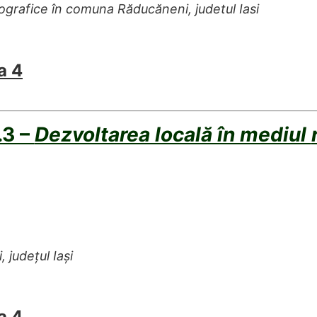
tografice în comuna Răducăneni, judetul Iasi
a 4
.3 –
Dezvoltarea locală în mediul
 județul Iași
a 4