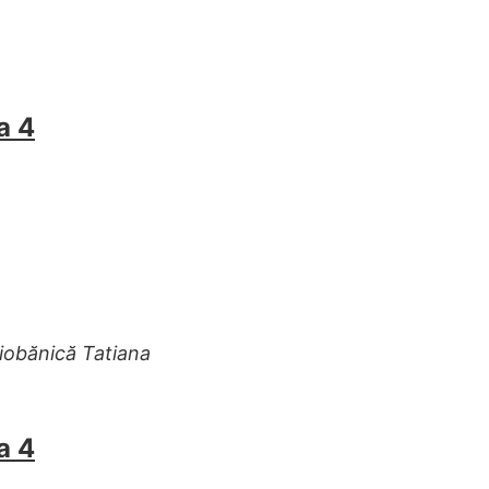
a 4
Ciobănică Tatiana
a 4