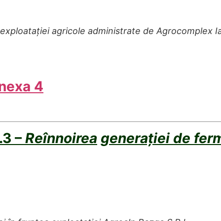
ploatației agricole administrate de Agrocomplex Iași S
Anexa 4
.3
–
Reînnoirea
generației
de
ferm