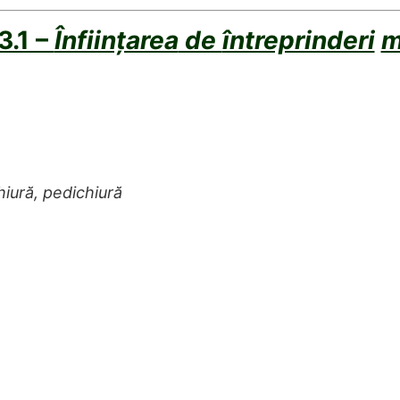
3.1 –
Înființarea
de
întreprinderi
m
hiură, pedichiură