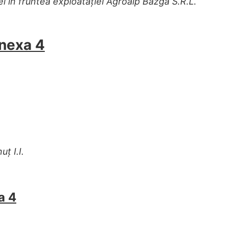
ei în fruntea exploatației Agroalp Bazga S.R.L.
Anexa 4
ț I.I.
a 4