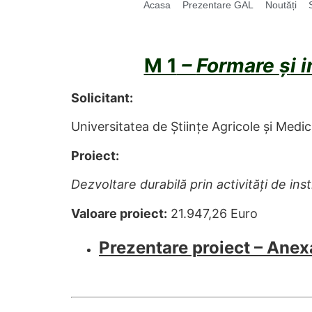
Acasa
Prezentare GAL
Noutăți
M 1
–
Formare
ș
i 
Solicitant:
Universitatea de Științe Agricole și Medici
Proiect:
Dezvoltare durabilă prin activități de ins
Valoare proiect:
21.947,26 Euro
Prezentare proiect – Anex