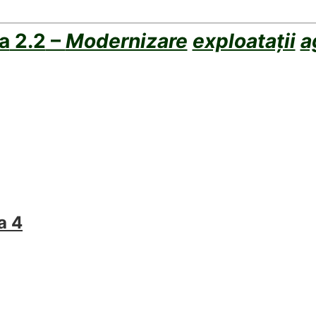
a
2.2
–
Modernizare
exploatații
a
a 4