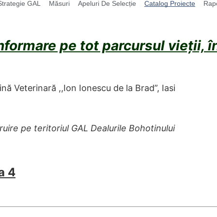
Strategie GAL
Măsuri
Apeluri De Selecție
Catalog Proiecte
Rap
informare pe tot parcursul vieții, 
nă Veterinară ,,Ion Ionescu de la Brad”, Iasi
truire pe teritoriul GAL Dealurile
Bohotinului
a 4