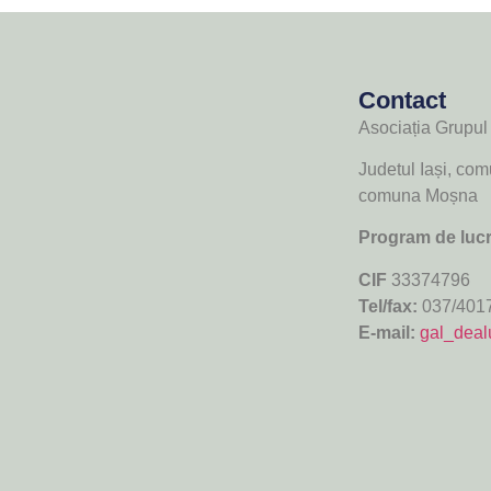
Contact
Asociația Grupul 
Judetul Iași, co
comuna Moșna
Program de lucr
CIF
33374796
Tel/fax:
037/401
E-mail:
gal_deal