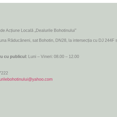
de Acțiune Locală „Dealurile Bohotinului”
muna Răducăneni, sat Bohotin, DN28, la intersecția cu DJ 244F 
u cu publicul:
Luni – Vineri: 08.00 – 12.00
7222
urilebohotinului@yahoo.com