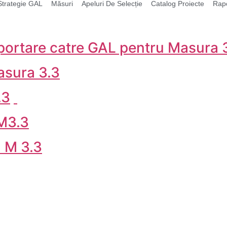
Strategie GAL
Măsuri
Apeluri De Selecție
Catalog Proiecte
Rap
portare catre GAL pentru Masura 
asura 3.3
.3
 M3.3
 M 3.3